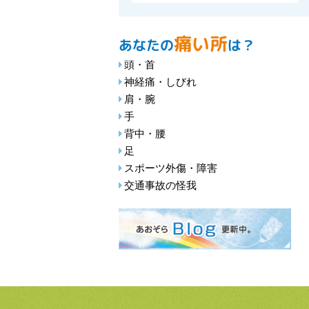
痛い所
あなたの
は？
頭・首
神経痛・しびれ
肩・腕
手
背中・腰
足
スポーツ外傷・障害
交通事故の怪我