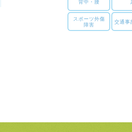
背中・腰
スポーツ外傷
交通事
障害