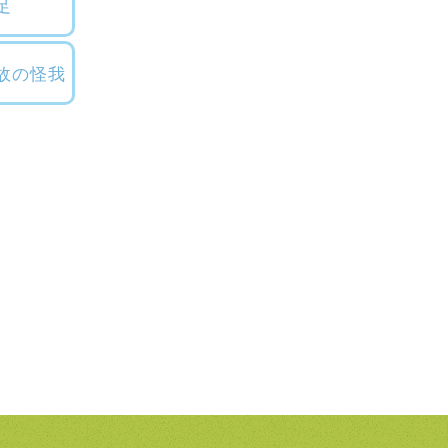
足
故の怪我