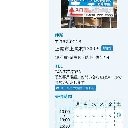
住所
〒362-0013
地図
上尾市上尾村1339-5
(旧住所) 埼玉県上尾市中妻1-2-4
TEL
048-777-7333
予約専用電話。お問い合わせはメールで
お願いいたします
メールでのお問い合わせ
受付時間
月
火
水
木
金
土
10:00
◎
○
○
○
○
○
▼
13:00
15:30