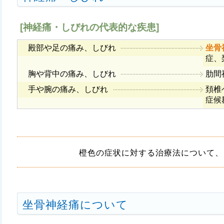
[神経痛・しびれの代表的な疾患]
殿部や足の痛み、しびれ
坐骨
症、
胸や背中の痛み、しびれ
肋間
手や腕の痛み、しびれ
頚椎
症候
橙色の症状
に対する治療法について、
坐骨神経痛について