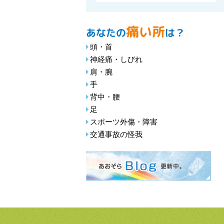
痛い所
あなたの
は？
頭・首
神経痛・しびれ
肩・腕
手
背中・腰
足
スポーツ外傷・障害
交通事故の怪我