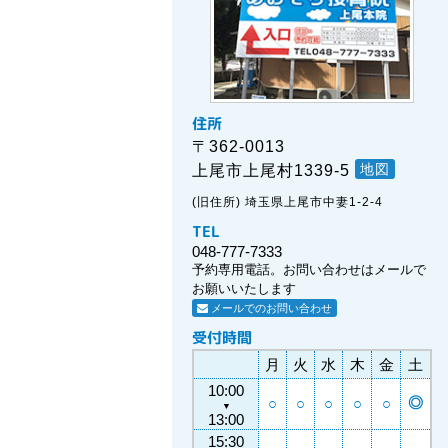
住所
〒362-0013
地図
上尾市上尾村1339-5
(旧住所) 埼玉県上尾市中妻1-2-4
TEL
048-777-7333
予約専用電話。お問い合わせはメールで
お願いいたします
メールでのお問い合わせ
受付時間
月
火
水
木
金
土
10:00
◎
○
○
○
○
○
▼
13:00
15:30