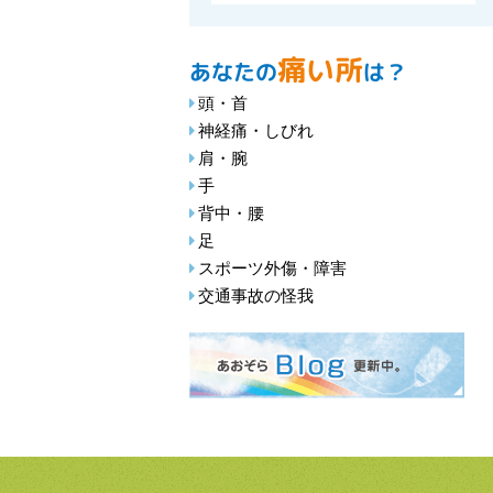
痛い所
あなたの
は？
頭・首
神経痛・しびれ
肩・腕
手
背中・腰
足
スポーツ外傷・障害
交通事故の怪我