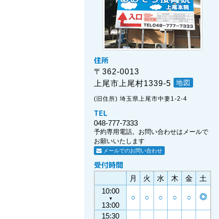
住所
〒362-0013
地図
上尾市上尾村1339-5
(旧住所) 埼玉県上尾市中妻1-2-4
TEL
048-777-7333
予約専用電話。お問い合わせはメールで
お願いいたします
メールでのお問い合わせ
受付時間
月
火
水
木
金
土
10:00
◎
○
○
○
○
○
▼
13:00
15:30