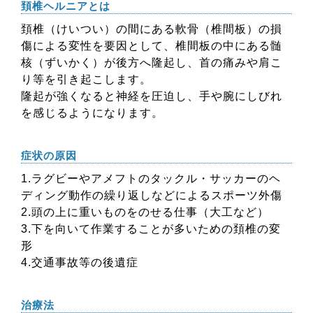
頚椎ヘルニアとは
頚椎（けいつい）の間にある軟骨（椎間板）の損
傷による変性を要因として、椎間板の中にある髄
核（ずいかく）が後方へ隆起し、首の痛みや肩こ
り等を引き起こします。
隆起が強くなると神経を圧迫し、手や腕にしびれ
を感じるようになります。
症状の原因
1.ラグビーやアメフトのタックル・サッカーのヘ
ディング動作の繰り返しなどによるスポーツ外傷
2.頭の上に重いものをのせる仕事（大工など）
3.下を向いて作業することが多いための頚椎の変
形
4.交通事故等の後遺症
治療法