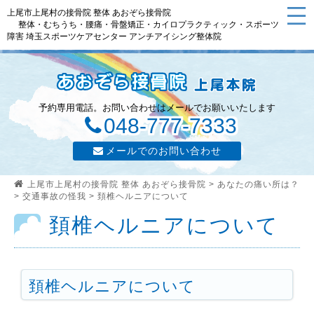
上尾市上尾村の接骨院 整体 あおぞら接骨院
整体・むちうち・腰痛・骨盤矯正・カイロプラクティック・スポーツ
障害 埼玉スポーツケアセンター アンチアイシング整体院
予約専用電話。お問い合わせはメールでお願いいたします
048-777-7333
メールでのお問い合わせ
上尾市上尾村の接骨院 整体 あおぞら接骨院
>
あなたの痛い所は？
>
交通事故の怪我
>
頚椎ヘルニアについて
頚椎ヘルニアについて
頚椎ヘルニアについて