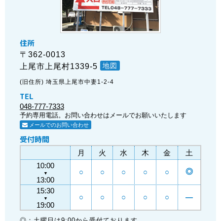
住所
〒362-0013
地図
上尾市上尾村1339-5
(旧住所) 埼玉県上尾市中妻1-2-4
TEL
048-777-7333
予約専用電話。お問い合わせはメールでお願いいたします
メールでのお問い合わせ
受付時間
月
火
水
木
金
土
10:00
◎
○
○
○
○
○
▼
13:00
15:30
○
○
○
○
○
―
▼
19:00
◎：土曜日は9:00から受付ております。