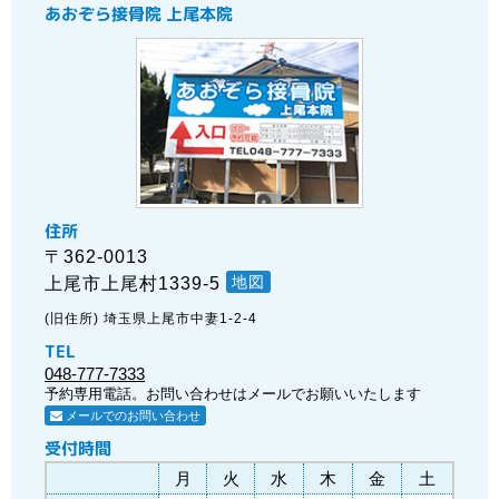
あおぞら接骨院 上尾本院
住所
〒362-0013
地図
上尾市上尾村1339-5
(旧住所) 埼玉県上尾市中妻1-2-4
TEL
048-777-7333
予約専用電話。お問い合わせはメールでお願いいたします
メールでのお問い合わせ
受付時間
月
火
水
木
金
土