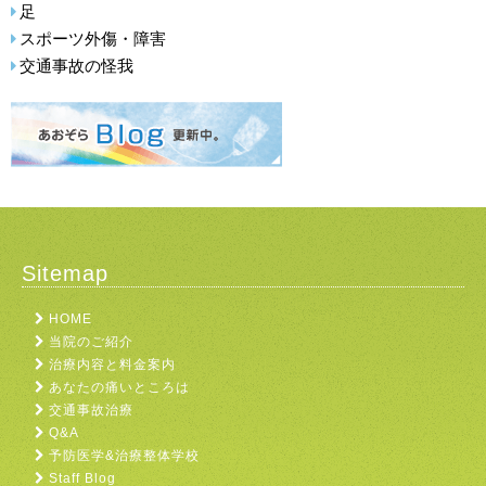
足
スポーツ外傷・障害
交通事故の怪我
Sitemap
HOME
当院のご紹介
治療内容と料金案内
あなたの痛いところは
交通事故治療
Q&A
予防医学&治療整体学校
Staff Blog