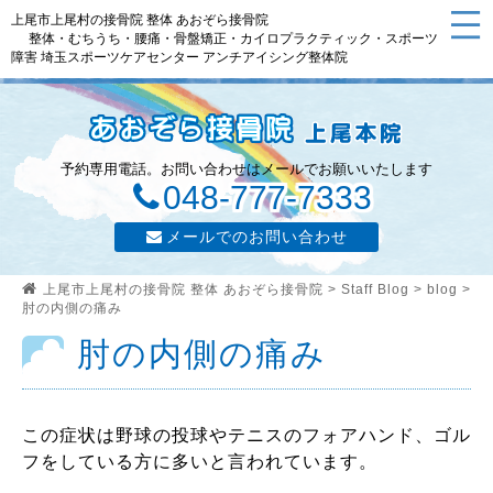
上尾市上尾村の接骨院 整体 あおぞら接骨院
整体・むちうち・腰痛・骨盤矯正・カイロプラクティック・スポーツ
障害 埼玉スポーツケアセンター アンチアイシング整体院
予約専用電話。お問い合わせはメールでお願いいたします
048-777-7333
メールでのお問い合わせ
上尾市上尾村の接骨院 整体 あおぞら接骨院
>
Staff Blog
>
blog
>
肘の内側の痛み
肘の内側の痛み
この症状は野球の投球やテニスのフォアハンド、ゴル
フをしている方に多いと言われています。