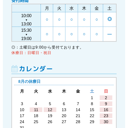
受付時間
月
火
水
木
金
土
10:00
◎
○
○
○
○
○
▼
13:00
15:30
○
○
○
○
○
―
▼
19:00
◎：土曜日は9:00から受付ております。
休療日：日曜日・祝日
カレンダー
8月の休療日
月
火
水
木
金
土
日
1
2
3
4
5
6
7
8
9
10
11
12
13
14
15
16
17
18
19
20
21
22
23
24
25
26
27
28
29
30
31