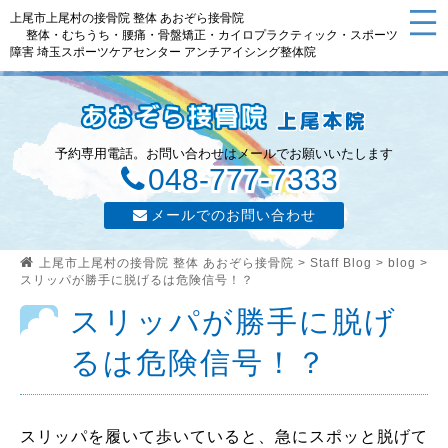
上尾市上尾村の接骨院 整体 あおぞら接骨院
整体・むちうち・腰痛・骨盤矯正・カイロプラクティック・スポーツ
障害 埼玉スポーツケアセンター アンチアイシング整体院
予約専用電話。お問い合わせはメールでお願いいたします
048-777-7333
メールでのお問い合わせ
上尾市上尾村の接骨院 整体 あおぞら接骨院
>
Staff Blog
>
blog
>
スリッパが勝手に脱げるは危険信号！？
スリッパが勝手に脱げ
るは危険信号！？
スリッパを履いて歩いていると、急にスポッと脱げて