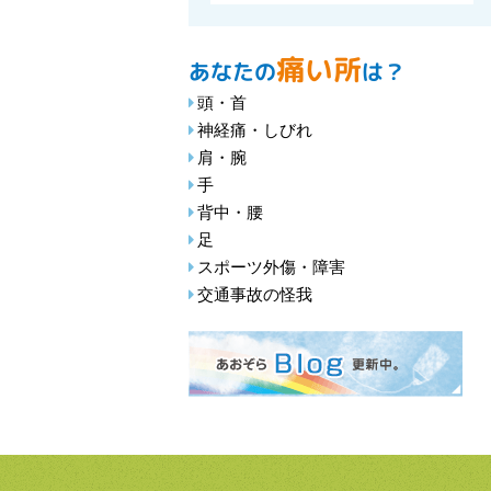
痛い所
あなたの
は？
頭・首
神経痛・しびれ
肩・腕
手
背中・腰
足
スポーツ外傷・障害
交通事故の怪我