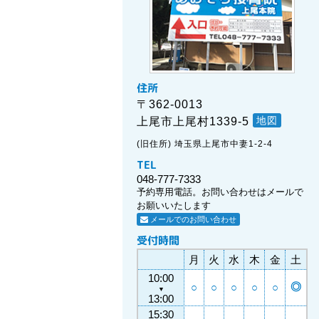
住所
〒362-0013
地図
上尾市上尾村1339-5
(旧住所) 埼玉県上尾市中妻1-2-4
TEL
048-777-7333
予約専用電話。お問い合わせはメールで
お願いいたします
メールでのお問い合わせ
受付時間
月
火
水
木
金
土
10:00
◎
○
○
○
○
○
▼
13:00
15:30