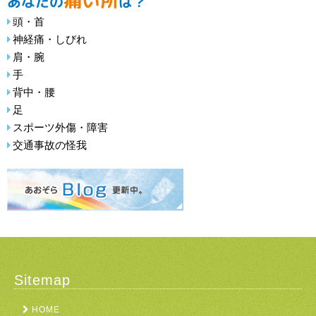
痛い所
あなたの
は？
頭・首
神経痛・しびれ
肩・腕
手
背中・腰
足
スポーツ外傷・障害
交通事故の怪我
Sitemap
HOME