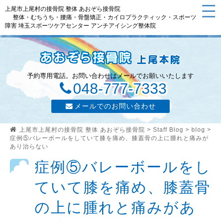
上尾市上尾村の接骨院 整体 あおぞら接骨院
整体・むちうち・腰痛・骨盤矯正・カイロプラクティック・スポーツ
障害 埼玉スポーツケアセンター アンチアイシング整体院
予約専用電話。お問い合わせはメールでお願いいたします
048-777-7333
メールでのお問い合わせ
上尾市上尾村の接骨院 整体 あおぞら接骨院
>
Staff Blog
>
blog
>
症例⑤バレーボールをしていて膝を痛め、膝蓋骨の上に腫れと痛みが
あり治らない
症例⑤バレーボールをし
ていて膝を痛め、膝蓋骨
の上に腫れと痛みがあ