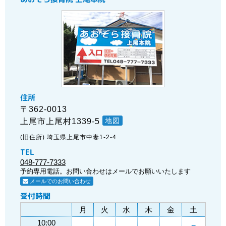
住所
〒362-0013
地図
上尾市上尾村1339-5
(旧住所) 埼玉県上尾市中妻1-2-4
TEL
048-777-7333
予約専用電話。お問い合わせはメールでお願いいたします
メールでのお問い合わせ
受付時間
月
火
水
木
金
土
10:00