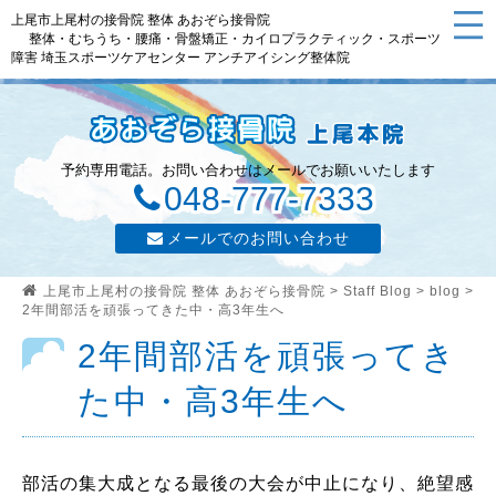
上尾市上尾村の接骨院 整体 あおぞら接骨院
整体・むちうち・腰痛・骨盤矯正・カイロプラクティック・スポーツ
障害 埼玉スポーツケアセンター アンチアイシング整体院
予約専用電話。お問い合わせはメールでお願いいたします
048-777-7333
メールでのお問い合わせ
上尾市上尾村の接骨院 整体 あおぞら接骨院
>
Staff Blog
>
blog
>
2年間部活を頑張ってきた中・高3年生へ
2年間部活を頑張ってき
た中・高3年生へ
部活の集大成となる最後の大会が中止になり、絶望感