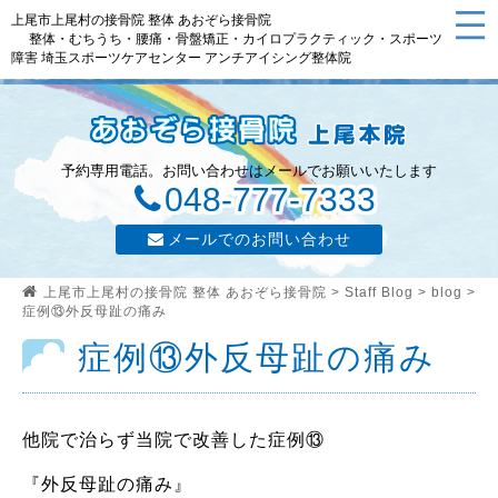
上尾市上尾村の接骨院 整体 あおぞら接骨院
整体・むちうち・腰痛・骨盤矯正・カイロプラクティック・スポーツ
障害 埼玉スポーツケアセンター アンチアイシング整体院
予約専用電話。お問い合わせはメールでお願いいたします
048-777-7333
メールでのお問い合わせ
上尾市上尾村の接骨院 整体 あおぞら接骨院
>
Staff Blog
>
blog
>
症例⑬外反母趾の痛み
症例⑬外反母趾の痛み
他院で治らず当院で改善した症例⑬
『外反母趾の痛み』