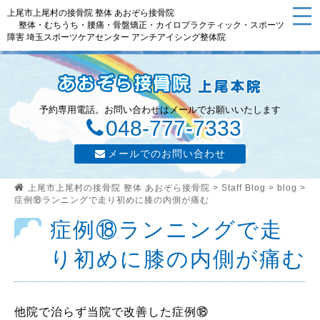
上尾市上尾村の接骨院 整体 あおぞら接骨院
整体・むちうち・腰痛・骨盤矯正・カイロプラクティック・スポーツ
障害 埼玉スポーツケアセンター アンチアイシング整体院
予約専用電話。お問い合わせはメールでお願いいたします
048-777-7333
メールでのお問い合わせ
上尾市上尾村の接骨院 整体 あおぞら接骨院
>
Staff Blog
>
blog
>
症例⑱ランニングで走り初めに膝の内側が痛む
症例⑱ランニングで走
り初めに膝の内側が痛む
他院で治らず当院で改善した症例⑱